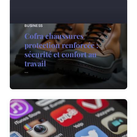
BUSINESS
Cofra chaussures
protection renforcée :
sécurité et confort au
travail
...