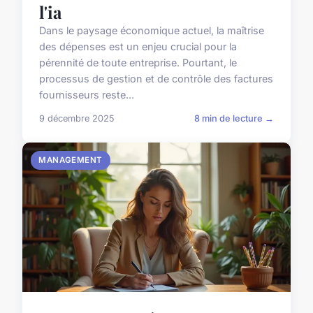
l'ia
Dans le paysage économique actuel, la maîtrise
des dépenses est un enjeu crucial pour la
pérennité de toute entreprise. Pourtant, le
processus de gestion et de contrôle des factures
fournisseurs reste...
9 décembre 2025
8 min de lecture →
MANAGEMENT