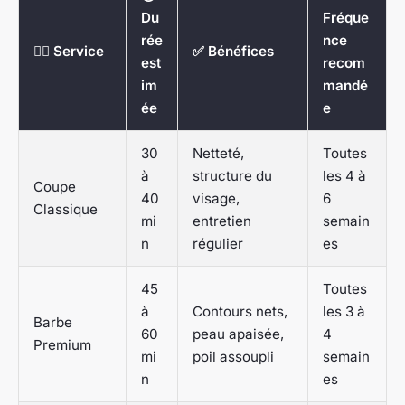
Du
Fréque
rée
nce
💇‍♂️ Service
✅ Bénéfices
est
recom
im
mandé
ée
e
30
Netteté,
Toutes
à
structure du
les 4 à
Coupe
40
visage,
6
Classique
mi
entretien
semain
n
régulier
es
45
Toutes
à
Contours nets,
les 3 à
Barbe
60
peau apaisée,
4
Premium
mi
poil assoupli
semain
n
es