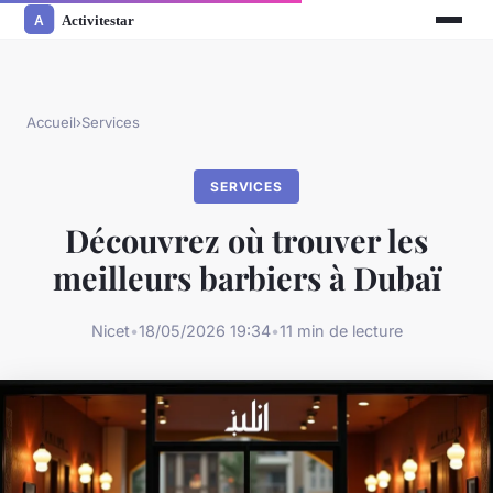
Accueil
›
Services
SERVICES
Découvrez où trouver les
meilleurs barbiers à Dubaï
Nicet
•
18/05/2026 19:34
•
11 min de lecture